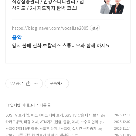
많은 합격자들의 추천
직강집중관리 / 인강스터디관리 / 첨
삭지도 / 2차지도까지 완벽 코스!
https://blog.naver.com/vocalize2005
광고
음악
입시 불패 신화.보칼리즈 스튜디오와 함께 하세요
공감
구독하기
'
IT인터넷
' 카테고리의 다른 글
SBS TV 보기 앱, 에스비에스 티비 보기, SBS TV 방송 다시 보기
2025.12.11
(0)
카카오뱅크, 타행 이체, ATM기기(입금, 출금, 이체) 수수료 면제
2025.12.02
(0)
스코어센터 LIVE 어플, 스포츠 라이브스코어, 실시간 문자중계
2025.11.14
(0)
만보기 어플, 적립형 만보기 첫 화면, 캐시워크
2025.11.05
(0)