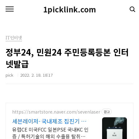
본문 바로가기
1picklink.com
IT인터넷
정부24, 민원24 주민등록등본 인터
넷발급
pick
2022. 2. 18. 18:17
https://smartstore.naver.com/sevenlaser
광고
세븐레이저- 국내제조 집진기 스
토어 (만점)리뷰 확인하기
유럽CE 미국FCC 일본PSE 국내KC 인
증 / 특허기술의 해외 수출용 탈취집