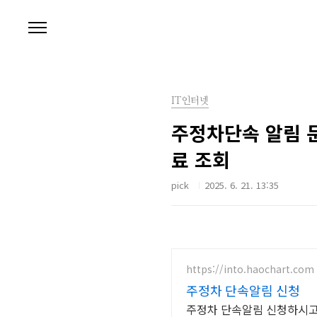
본문 바로가기
IT인터넷
주정차단속 알림 문
료 조회
pick
2025. 6. 21. 13:35
https://into.haochart.com
주정차 단속알림 신청
주정차 단속알림 신청하시고